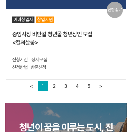
신청종료
예비창업자
창업지원
중앙시장 비단길 청년몰 청년상인 모집
<컬쳐살롱>
신청기간
상시모집
신청방법
방문신청
<
1
2
3
4
5
>
청년이 꿈을 이루는 도시, 진