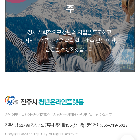
주
경제 사회적으로 청년의 자립을 도모하고,
정서적으로 풍요로운 삶을 일궈갈 수 있는 안전한
환경을 조성하겠습니다.
개인정보취급방침
청년기본법
진주시청년조례
이용약관
이메일무단수집거부
진주시청 52789 경상남도 진주시 동진로 155 (상대동)
|
문의전화:
055-749-5022
Copyright©2022 Jinju City. All Rights Reserved.