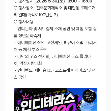
○ 행사일시 :
2026. 5. 30.(토) 13:00 ~ 18:00
○ 행사장소 : 진주문화제작소 및 대안동 로데오거
리 일대(촉석로190번길 3)
○ 행사내용
- 인디문화 및 서브컬처 소재 공연 및 체험 포함 종
합 청년문화축제
- 애니메이션 상영, 고전게임, 피규어 조립, 캐리커
처 등 체험 부스 운영
- 나만의 굿즈 전시회, 애니매이션 굿즈 플리마
켓, 덕질자랑대회
- 인디밴드 · 애니송 DJ · 코스프레 퍼레이스 및 댄
스 공연