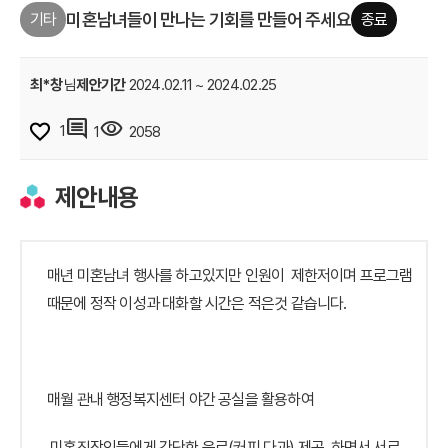
미혼남녀들이 만나는 기회를 만들어 주세요
기타
종료
최*창
님
제안기간
2024.02.11 ~ 2024.02.25
comment
visibility
1
1
2058
제안내용
매년 미혼남녀 행사를 하고있지만 인원이 제한저이며 프로그램
때문에 정작 이성과 대화할 시간은 적은것 같습니다.
매월 관내 행정복지센터 야간 공실을 활용하여
미혼직장인들에게 간단한 음료(커피,다과) 제공 하면서 서로