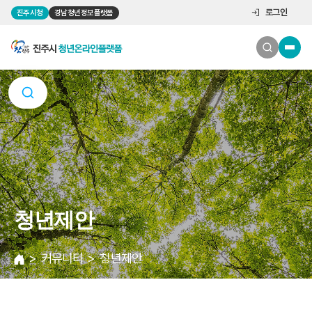
로그인
진주시청
경남청년정보플랫폼
청년제안
커뮤니티
청년제안