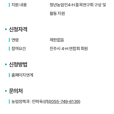
지원 내용
청년농업인4-H 품목연구회 구성 및
활동 지원
신청자격
연령
제한없음
참여요건
진주시 4-H 연합회 회원
신청방법
홈페이지연계
문의처
농업정책과 : 인력육성팀(
055-749-6139
)